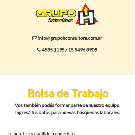
Skip
to
content
info@grupohconsultora.com.ar
4585 1195 / 15 5496 8909
Bolsa de Trabajo
Vos también podés formar parte de nuestro equipo.
Ingresá tus datos para nuevas búsquedas laborales:
Tu nombre y apellido (requerido)